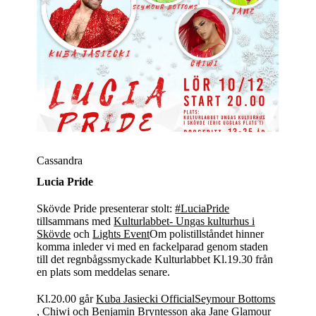
Cassandra
Lucia Pride
Skövde Pride presenterar stolt:
#LuciaPride
tillsammans med
Kulturlabbet- Ungas kulturhus i
Skövde
och
Lights Event
Om polistillståndet hinner
komma inleder vi med en fackelparad genom staden
till det regnbågssmyckade Kulturlabbet Kl.19.30 från
en plats som meddelas senare.
Kl.20.00 går
Kuba Jasiecki Official
Seymour Bottoms
, Chiwi och Benjamin Bryntesson aka Jane Glamour